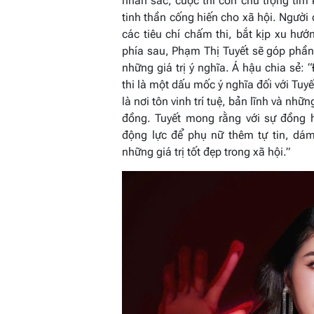
nhan sắc, cuộc thi còn chú trọng tìm k
tinh thần cống hiến cho xã hội. Người
các tiêu chí chấm thi, bắt kịp xu hướn
phía sau, Phạm Thị Tuyết sẽ góp phần
những giá trị ý nghĩa. Á hậu chia sẻ: “
thi là một dấu mốc ý nghĩa đối với Tuy
là nơi tôn vinh trí tuệ, bản lĩnh và nh
đồng. Tuyết mong rằng với sự đồng 
động lực để phụ nữ thêm tự tin, dá
những giá trị tốt đẹp trong xã hội
.”