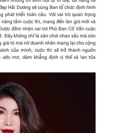
iếm những thí sinh hội tụ trí tuệ, tài năng và
 đẹp Hải Dương sẽ cùng Ban tổ chức định hình
g phát triển toàn cầu. Với vai trò quan trọng
 nâng tầm cuộc thi, mang đến làn gió mới và
Được đảm nhận vai trò Phó Ban Cố Vấn cuộc
ết. Đây không chỉ là sân chơi nhan sắc mà còn
ững giá trị mà nữ doanh nhân mang lại cho cộng
hành của mình, cuộc thi sẽ trở thành nguồn
m ước mơ, dám khẳng định vị thế và lan tỏa