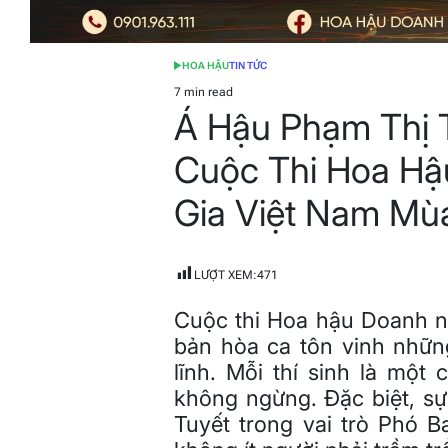
HOA HẬU
TIN TỨC
POSTED
IN
7 min read
Estimated
Á Hậu Phạm Thị 
read
time
Cuộc Thi Hoa H
Gia Việt Nam Mù
LƯỢT XEM:
471
Cuộc thi Hoa hậu Doanh n
bản hòa ca tôn vinh nhữn
lĩnh. Mỗi thí sinh là một
không ngừng. Đặc biệt, s
Tuyết trong vai trò Phó B