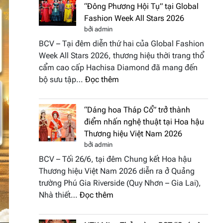
“Đông Phương Hội Tụ” tại Global
Fashion Week All Stars 2026
bởi admin
BCV – Tại đêm diễn thứ hai của Global Fashion
Week All Stars 2026, thương hiệu thời trang thổ
cẩm cao cấp Hachisa Diamond đã mang đến
:
bộ sưu tập…
Đọc thêm
Hachisa
Diamond
“Dáng hoa Tháp Cổ” trở thành
đưa
điểm nhấn nghệ thuật tại Hoa hậu
hồn
Thương hiệu Việt Nam 2026
Việt
bởi admin
vào
BCV – Tối 26/6, tại đêm Chung kết Hoa hậu
“Đông
Thương hiệu Việt Nam 2026 diễn ra ở Quảng
Phương
trường Phú Gia Riverside (Quy Nhơn – Gia Lai),
Hội
:
Nhà thiết…
Đọc thêm
Tụ”
“Dáng
tại
hoa
Global