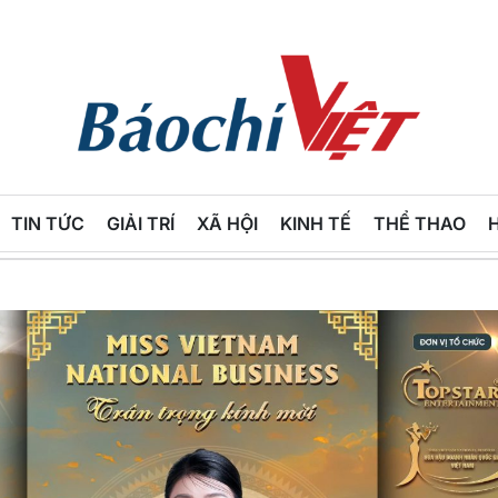
Báo
Chí
TIN TỨC
GIẢI TRÍ
XÃ HỘI
KINH TẾ
THỂ THAO
Việt