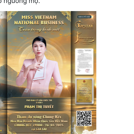
rồ ngưỡng mộ.