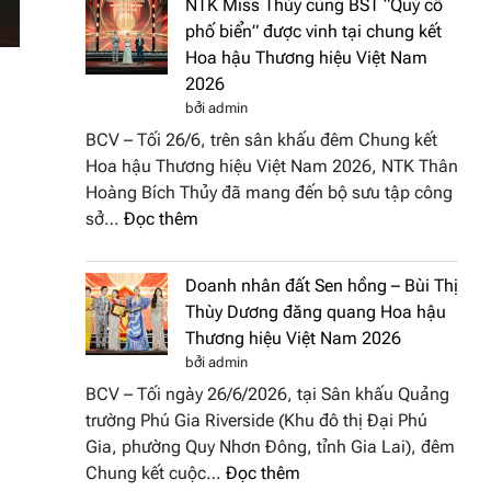
NTK Miss Thủy cùng BST “Quý cô
Tháp
Fashion
phố biển” được vinh tại chung kết
Cổ”
Week
Hoa hậu Thương hiệu Việt Nam
trở
All
2026
thành
Stars
bởi admin
điểm
2026
BCV – Tối 26/6, trên sân khấu đêm Chung kết
nhấn
Hoa hậu Thương hiệu Việt Nam 2026, NTK Thân
nghệ
Hoàng Bích Thủy đã mang đến bộ sưu tập công
thuật
:
sở…
Đọc thêm
tại
NTK
Hoa
Miss
hậu
Doanh nhân đất Sen hồng – Bùi Thị
Thủy
Thương
Thùy Dương đăng quang Hoa hậu
cùng
hiệu
Thương hiệu Việt Nam 2026
BST
Việt
bởi admin
“Quý
Nam
BCV – Tối ngày 26/6/2026, tại Sân khấu Quảng
cô
2026
trường Phú Gia Riverside (Khu đô thị Đại Phú
phố
Gia, phường Quy Nhơn Đông, tỉnh Gia Lai), đêm
biển”
:
Chung kết cuộc…
Đọc thêm
được