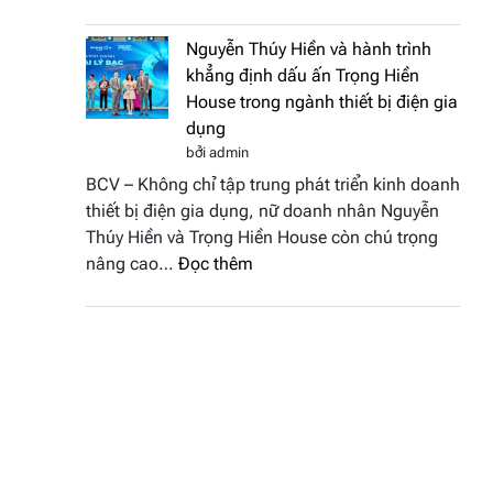
Doanh
vinh
nhân
tại
Nguyễn Thúy Hiền và hành trình
đất
chung
khẳng định dấu ấn Trọng Hiền
Sen
kết
House trong ngành thiết bị điện gia
hồng
Hoa
dụng
–
hậu
bởi admin
Bùi
Thương
BCV – Không chỉ tập trung phát triển kinh doanh
Thị
hiệu
thiết bị điện gia dụng, nữ doanh nhân Nguyễn
Thùy
Việt
Thúy Hiền và Trọng Hiền House còn chú trọng
Dương
Nam
:
nâng cao…
Đọc thêm
đăng
2026
Nguyễn
quang
Thúy
Hoa
Hiền
hậu
và
Thương
hành
hiệu
trình
Việt
khẳng
Nam
định
2026