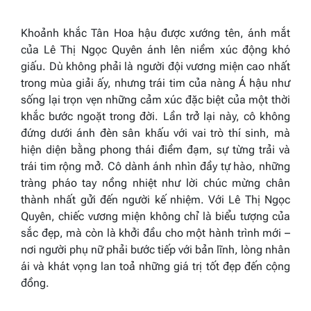
Khoảnh khắc Tân Hoa hậu được xướng tên, ánh mắt
của Lê Thị Ngọc Quyên ánh lên niềm xúc động khó
giấu. Dù không phải là người đội vương miện cao nhất
trong mùa giải ấy, nhưng trái tim của nàng Á hậu như
sống lại trọn vẹn những cảm xúc đặc biệt của một thời
khắc bước ngoặt trong đời. Lần trở lại này, cô không
đứng dưới ánh đèn sân khấu với vai trò thí sinh, mà
hiện diện bằng phong thái điềm đạm, sự từng trải và
trái tim rộng mở. Cô dành ánh nhìn đầy tự hào, những
tràng pháo tay nồng nhiệt như lời chúc mừng chân
thành nhất gửi đến người kế nhiệm. Với Lê Thị Ngọc
Quyên, chiếc vương miện không chỉ là biểu tượng của
sắc đẹp, mà còn là khởi đầu cho một hành trình mới –
nơi người phụ nữ phải bước tiếp với bản lĩnh, lòng nhân
ái và khát vọng lan toả những giá trị tốt đẹp đến cộng
đồng.