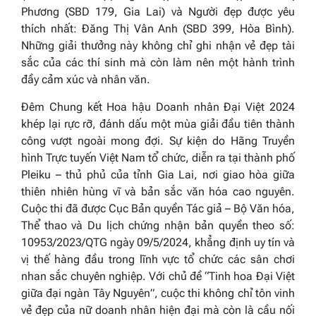
Phương (SBD 179, Gia Lai) và Người đẹp được yêu
thích nhất: Đăng Thị Vân Anh (SBD 399, Hòa Bình).
Những giải thưởng này không chỉ ghi nhận vẻ đẹp tài
sắc của các thí sinh mà còn làm nên một hành trình
đầy cảm xúc và nhân văn.
Đ
êm Chung kết Hoa hậu Doanh nhân Đại Việt 2024
khép lại rực rỡ, đánh dấu một mùa giải đầu tiên thành
công vượt ngoài mong đợi. Sự kiện do Hãng Truyền
hình Trực tuyến Việt Nam tổ chức, diễn ra tại thành phố
Pleiku – thủ phủ của tỉnh Gia Lai, nơi giao hòa giữa
thiên nhiên hùng vĩ và bản sắc văn hóa cao nguyên.
Cuộc thi đã được Cục Bản quyền Tác giả – Bộ Văn hóa,
Thể thao và Du lịch chứng nhận bản quyền theo số:
10953/2023/QTG ngày 09/5/2024, khẳng định uy tín và
vị thế hàng đầu trong lĩnh vực tổ chức các sân chơi
nhan sắc chuyên nghiệp. Với chủ đề “Tinh hoa Đại Việt
giữa đại ngàn Tây Nguyên”, cuộc thi không chỉ tôn vinh
vẻ đẹp của nữ doanh nhân hiện đại mà còn là cầu nối