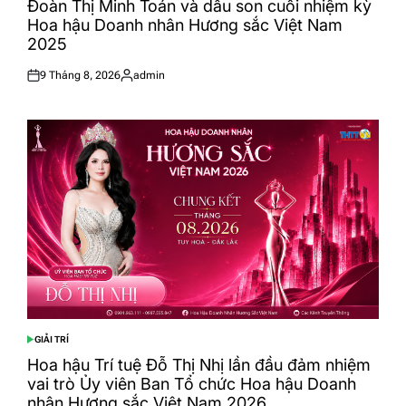
Đoàn Thị Minh Toán và dấu son cuối nhiệm kỳ
Hoa hậu Doanh nhân Hương sắc Việt Nam
2025
9 Tháng 8, 2026
admin
Posted
Posted
on
by
GIẢI TRÍ
POSTED
IN
Hoa hậu Trí tuệ Đỗ Thị Nhị lần đầu đảm nhiệm
vai trò Ủy viên Ban Tổ chức Hoa hậu Doanh
nhân Hương sắc Việt Nam 2026