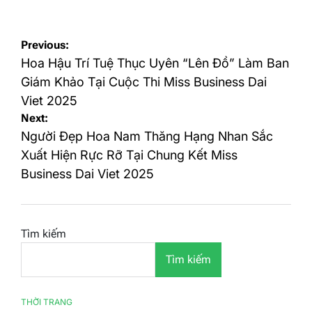
on
by
Điều
Previous:
hướng
Hoa Hậu Trí Tuệ Thục Uyên “Lên Đồ” Làm Ban
bài
Giám Khảo Tại Cuộc Thi Miss Business Dai
Viet 2025
viết
Next:
Người Đẹp Hoa Nam Thăng Hạng Nhan Sắc
Xuất Hiện Rực Rỡ Tại Chung Kết Miss
Business Dai Viet 2025
Tìm kiếm
Tìm kiếm
THỜI TRANG