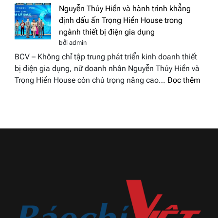
nhân
tại
Nguyễn Thúy Hiền và hành trình khẳng
đất
chung
định dấu ấn Trọng Hiền House trong
Sen
kết
ngành thiết bị điện gia dụng
hồng
Hoa
bởi admin
–
hậu
BCV – Không chỉ tập trung phát triển kinh doanh thiết
Bùi
Thương
bị điện gia dụng, nữ doanh nhân Nguyễn Thúy Hiền và
Thị
hiệu
:
Trọng Hiền House còn chú trọng nâng cao…
Đọc thêm
Thùy
Việt
Nguy
Dương
Nam
Thúy
đăng
2026
Hiền
quang
và
Hoa
hành
hậu
trình
Thương
khẳn
hiệu
định
Việt
dấu
Nam
ấn
2026
Trọn