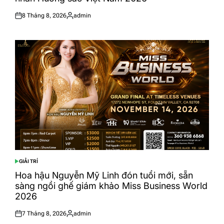
8 Tháng 8, 2026
admin
Posted
Posted
on
by
GIẢI TRÍ
POSTED
IN
Hoa hậu Nguyễn Mỹ Linh đón tuổi mới, sẵn
sàng ngồi ghế giám khảo Miss Business World
2026
7 Tháng 8, 2026
admin
Posted
Posted