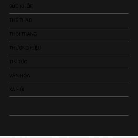
SỨC KHỎE
THỂ THAO
THỜI TRANG
THƯƠNG HIỆU
TIN TỨC
VĂN HÓA
XÃ HỘI
© All rights reserved. Proudly powered by WordPress.