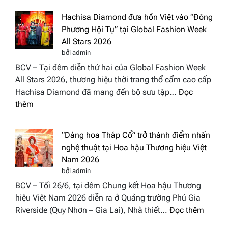
Hachisa Diamond đưa hồn Việt vào “Đông
Phương Hội Tụ” tại Global Fashion Week
All Stars 2026
bởi admin
BCV – Tại đêm diễn thứ hai của Global Fashion Week
All Stars 2026, thương hiệu thời trang thổ cẩm cao cấp
Hachisa Diamond đã mang đến bộ sưu tập…
Đọc
:
thêm
Hachisa
Diamond
“Dáng hoa Tháp Cổ” trở thành điểm nhấn
đưa
nghệ thuật tại Hoa hậu Thương hiệu Việt
hồn
Nam 2026
Việt
bởi admin
vào
BCV – Tối 26/6, tại đêm Chung kết Hoa hậu Thương
“Đông
hiệu Việt Nam 2026 diễn ra ở Quảng trường Phú Gia
Phương
:
Riverside (Quy Nhơn – Gia Lai), Nhà thiết…
Đọc thêm
Hội
“Dáng
Tụ”