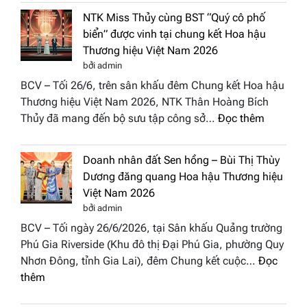
hoa
tại
NTK Miss Thủy cùng BST “Quý cô phố
Tháp
Global
biển” được vinh tại chung kết Hoa hậu
Cổ”
Fashion
Thương hiệu Việt Nam 2026
trở
Week
bởi admin
thành
All
BCV – Tối 26/6, trên sân khấu đêm Chung kết Hoa hậu
điểm
Stars
Thương hiệu Việt Nam 2026, NTK Thân Hoàng Bích
nhấn
2026
:
Thủy đã mang đến bộ sưu tập công sở…
Đọc thêm
nghệ
NTK
thuật
Miss
tại
Doanh nhân đất Sen hồng – Bùi Thị Thùy
Thủy
Hoa
Dương đăng quang Hoa hậu Thương hiệu
cùng
hậu
Việt Nam 2026
BST
Thươn
bởi admin
“Quý
hiệu
BCV – Tối ngày 26/6/2026, tại Sân khấu Quảng trường
cô
Việt
Phú Gia Riverside (Khu đô thị Đại Phú Gia, phường Quy
phố
Nam
Nhơn Đông, tỉnh Gia Lai), đêm Chung kết cuộc…
Đọc
biển”
2026
:
thêm
được
Doanh
vinh