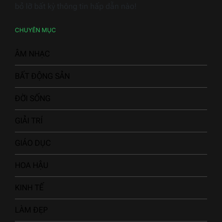
bỏ lỡ bất kỳ thông tin hấp dẫn nào!
CHUYÊN MỤC
ÂM NHẠC
BẤT ĐỘNG SẢN
ĐỜI SỐNG
GIẢI TRÍ
GIÁO DỤC
HOA HẬU
KINH TẾ
LÀM ĐẸP