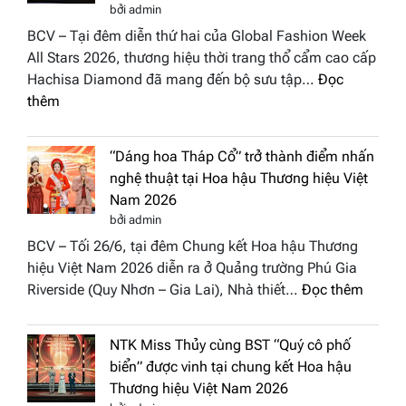
bởi admin
BCV – Tại đêm diễn thứ hai của Global Fashion Week
All Stars 2026, thương hiệu thời trang thổ cẩm cao cấp
Hachisa Diamond đã mang đến bộ sưu tập…
Đọc
:
thêm
Hachisa
Diamond
“Dáng hoa Tháp Cổ” trở thành điểm nhấn
đưa
nghệ thuật tại Hoa hậu Thương hiệu Việt
hồn
Nam 2026
Việt
bởi admin
vào
BCV – Tối 26/6, tại đêm Chung kết Hoa hậu Thương
“Đông
hiệu Việt Nam 2026 diễn ra ở Quảng trường Phú Gia
Phương
:
Riverside (Quy Nhơn – Gia Lai), Nhà thiết…
Đọc thêm
Hội
“Dáng
Tụ”
hoa
tại
NTK Miss Thủy cùng BST “Quý cô phố
Tháp
Global
biển” được vinh tại chung kết Hoa hậu
Cổ”
Fashion
Thương hiệu Việt Nam 2026
trở
Week