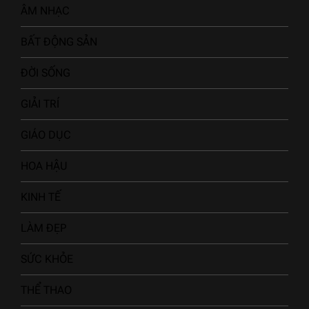
ÂM NHẠC
BẤT ĐỘNG SẢN
ĐỜI SỐNG
GIẢI TRÍ
GIÁO DỤC
HOA HẬU
KINH TẾ
LÀM ĐẸP
SỨC KHỎE
THỂ THAO