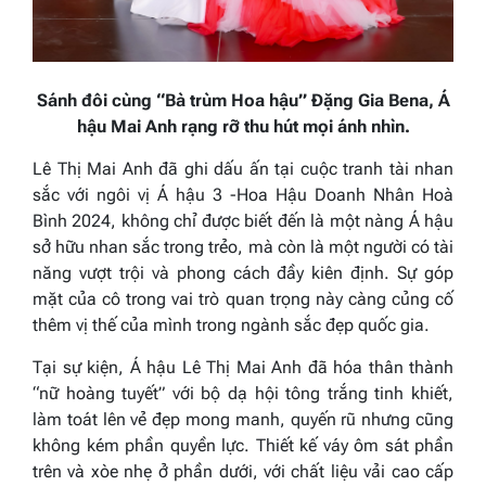
Sánh đôi cùng “Bà trùm Hoa hậu” Đặng Gia Bena, Á
hậu Mai Anh
rạng rỡ thu hút mọi ánh nhìn.
Lê Thị Mai Anh đã ghi dấu ấn tại cuộc tranh tài nhan
sắc với ngôi vị Á hậu 3 -Hoa Hậu Doanh Nhân Hoà
Bình 2024, không chỉ được biết đến là một nàng Á hậu
sở hữu nhan sắc trong trẻo, mà còn là một người có tài
năng vượt trội và phong cách đầy kiên định. Sự góp
mặt của cô trong vai trò quan trọng này càng củng cố
thêm vị thế của mình trong ngành sắc đẹp quốc gia.
Tại sự kiện, Á hậu Lê Thị Mai Anh đã hóa thân thành
“nữ hoàng tuyết” với bộ dạ hội tông trắng tinh khiết,
làm toát lên vẻ đẹp mong manh, quyến rũ nhưng cũng
không kém phần quyền lực. Thiết kế váy ôm sát phần
trên và xòe nhẹ ở phần dưới, với chất liệu vải cao cấp