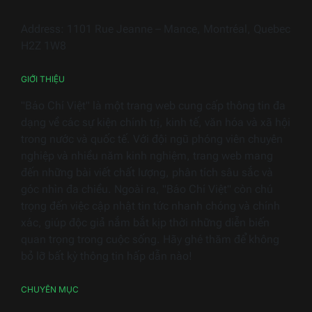
thiết
bị
Address: 1101 Rue Jeanne – Mance, Montréal, Quebec
điện
H2Z 1W8
gia
dụng
GIỚI THIỆU
"Báo Chí Việt" là một trang web cung cấp thông tin đa
dạng về các sự kiện chính trị, kinh tế, văn hóa và xã hội
trong nước và quốc tế. Với đội ngũ phóng viên chuyên
nghiệp và nhiều năm kinh nghiệm, trang web mang
đến những bài viết chất lượng, phân tích sâu sắc và
góc nhìn đa chiều. Ngoài ra, "Báo Chí Việt" còn chú
trọng đến việc cập nhật tin tức nhanh chóng và chính
xác, giúp độc giả nắm bắt kịp thời những diễn biến
quan trọng trong cuộc sống. Hãy ghé thăm để không
bỏ lỡ bất kỳ thông tin hấp dẫn nào!
CHUYÊN MỤC