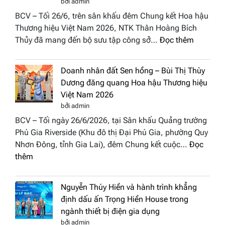
bởi admin
thành
All
BCV – Tối 26/6, trên sân khấu đêm Chung kết Hoa hậu
điểm
Stars
Thương hiệu Việt Nam 2026, NTK Thân Hoàng Bích
nhấn
2026
:
Thủy đã mang đến bộ sưu tập công sở…
Đọc thêm
nghệ
NTK
thuật
Miss
tại
Doanh nhân đất Sen hồng – Bùi Thị Thùy
Thủy
Hoa
Dương đăng quang Hoa hậu Thương hiệu
cùng
hậu
Việt Nam 2026
BST
Thươn
bởi admin
“Quý
hiệu
BCV – Tối ngày 26/6/2026, tại Sân khấu Quảng trường
cô
Việt
Phú Gia Riverside (Khu đô thị Đại Phú Gia, phường Quy
phố
Nam
Nhơn Đông, tỉnh Gia Lai), đêm Chung kết cuộc…
Đọc
biển”
2026
:
thêm
được
Doanh
vinh
nhân
tại
Nguyễn Thúy Hiền và hành trình khẳng
đất
chung
định dấu ấn Trọng Hiền House trong
Sen
kết
ngành thiết bị điện gia dụng
hồng
Hoa
bởi admin