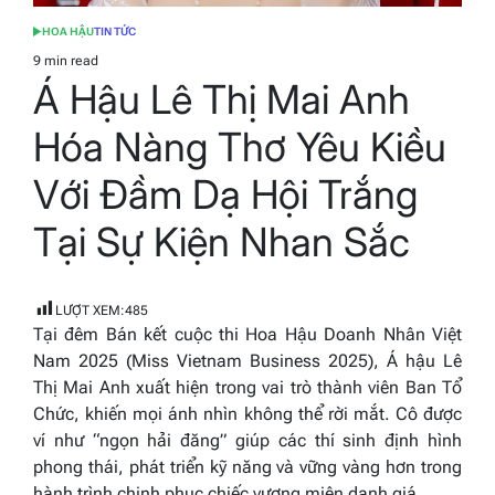
HOA HẬU
TIN TỨC
POSTED
IN
9 min read
Estimated
Á Hậu Lê Thị Mai Anh
read
time
Hóa Nàng Thơ Yêu Kiều
Với Đầm Dạ Hội Trắng
Tại Sự Kiện Nhan Sắc
LƯỢT XEM:
485
Tại đêm Bán kết cuộc thi Hoa Hậu Doanh Nhân Việt
Nam 2025 (Miss Vietnam Business 2025), Á hậu Lê
Thị Mai Anh xuất hiện trong vai trò thành viên Ban Tổ
Chức, khiến mọi ánh nhìn không thể rời mắt. Cô được
ví như “ngọn hải đăng” giúp các thí sinh định hình
phong thái, phát triển kỹ năng và vững vàng hơn trong
hành trình chinh phục chiếc vương miện danh giá.