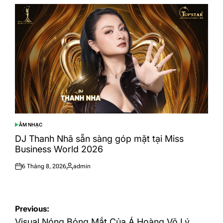
ÂM NHẠC
POSTED
IN
DJ Thanh Nhã sẵn sàng góp mặt tại Miss
Business World 2026
6 Tháng 8, 2026
admin
Posted
Posted
on
by
Điều
Previous:
Visual Nóng Bỏng Mắt Của Á Hoàng Võ Lý