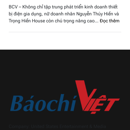
–
hậu
BCV – Không chỉ tập trung phát triển kinh doanh thiết
Bùi
Thương
bị điện gia dụng, nữ doanh nhân Nguyễn Thúy Hiền và
Thị
hiệu
:
Trọng Hiền House còn chú trọng nâng cao…
Đọc thêm
Thùy
Việt
Nguy
Dương
Nam
Thúy
đăng
2026
Hiền
quang
và
Hoa
hành
hậu
trình
Thương
khẳn
hiệu
định
Việt
dấu
Nam
ấn
2026
Trọn
Hiền
Hous
trong
ngàn
Company: United States Entertainment & Media