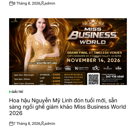
8 Tháng 8, 2026
admin
Posted
Posted
on
by
GIẢI TRÍ
POSTED
IN
Hoa hậu Nguyễn Mỹ Linh đón tuổi mới, sẵn
sàng ngồi ghế giám khảo Miss Business World
2026
7 Tháng 8, 2026
admin
Posted
Posted
on
by