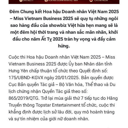
Đêm Chung kết Hoa hậu Doanh nhân Việt Nam 2025
– Miss Vietnam Business 2025 sẽ quy tụ những ngôi
sao hàng đầu của showbiz Việt hứa hẹn mang sẽ là
một đêm hội thời trang và nhan sắc mãn nhãn, khởi
đầu cho năm Ất Tỵ 2025 tràn hy vọng và đầy cảm
hứng.
Cuộc thi
Hoa hậu Doanh nhân Việt Nam
2025
– Miss
Viet
n
am Business
2025 được Ủy ban Nhân dân tỉnh
Hưng Yên chấp thuận tổ chức theo Quyết định số:
175/UBND-KGVX ngày 20/01/2025. Bản quyền được
Cục Bản quyền Tác giả – Bộ Văn hóa, Thể thao và Du
lịch chứng nhận Quyền Tác giả theo số:
865/2019/QTG. Trở lại mùa giải thứ 7 tiếp tục do Hãng
Truyền thông Topstar Entertainment tổ chức, cuộc thi
khẳng định được lịch sử lâu đời, quy mô hoành tráng
và sự tín nhiệm của giới nữ doanh nhân.