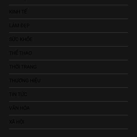
KINH TẾ
LÀM ĐẸP
SỨC KHỎE
THỂ THAO
THỜI TRANG
THƯƠNG HIỆU
TIN TỨC
VĂN HÓA
XÃ HỘI