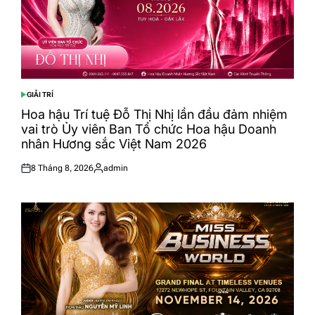
GIẢI TRÍ
POSTED
IN
Hoa hậu Trí tuệ Đỗ Thị Nhị lần đầu đảm nhiệm
vai trò Ủy viên Ban Tổ chức Hoa hậu Doanh
nhân Hương sắc Việt Nam 2026
8 Tháng 8, 2026
admin
Posted
Posted
on
by