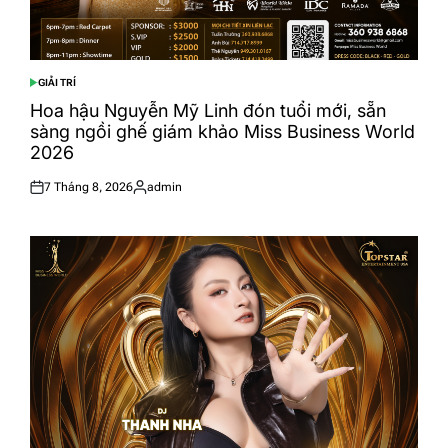
GIẢI TRÍ
POSTED
IN
Hoa hậu Nguyễn Mỹ Linh đón tuổi mới, sẵn
sàng ngồi ghế giám khảo Miss Business World
2026
7 Tháng 8, 2026
admin
Posted
Posted
on
by