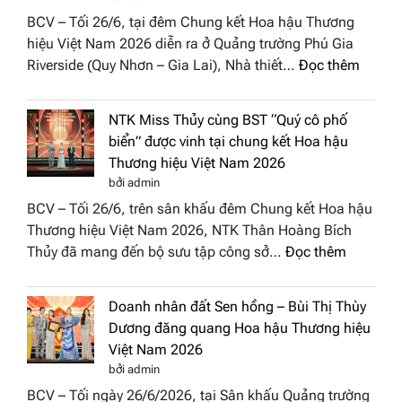
vào
BCV – Tối 26/6, tại đêm Chung kết Hoa hậu Thương
“Đông
hiệu Việt Nam 2026 diễn ra ở Quảng trường Phú Gia
Phương
:
Riverside (Quy Nhơn – Gia Lai), Nhà thiết…
Đọc thêm
Hội
“Dáng
Tụ”
hoa
tại
NTK Miss Thủy cùng BST “Quý cô phố
Tháp
Global
biển” được vinh tại chung kết Hoa hậu
Cổ”
Fashion
Thương hiệu Việt Nam 2026
trở
Week
bởi admin
thành
All
BCV – Tối 26/6, trên sân khấu đêm Chung kết Hoa hậu
điểm
Stars
Thương hiệu Việt Nam 2026, NTK Thân Hoàng Bích
nhấn
2026
:
Thủy đã mang đến bộ sưu tập công sở…
Đọc thêm
nghệ
NTK
thuật
Miss
tại
Doanh nhân đất Sen hồng – Bùi Thị Thùy
Thủy
Hoa
Dương đăng quang Hoa hậu Thương hiệu
cùng
hậu
Việt Nam 2026
BST
Thươn
bởi admin
“Quý
hiệu
BCV – Tối ngày 26/6/2026, tại Sân khấu Quảng trường
cô