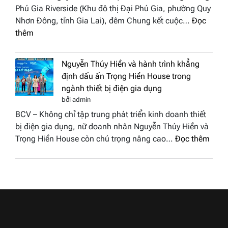
Việt
Phú Gia Riverside (Khu đô thị Đại Phú Gia, phường Quy
phố
Nam
Nhơn Đông, tỉnh Gia Lai), đêm Chung kết cuộc…
Đọc
biển”
2026
:
thêm
được
Doanh
vinh
nhân
tại
Nguyễn Thúy Hiền và hành trình khẳng
đất
chung
định dấu ấn Trọng Hiền House trong
Sen
kết
ngành thiết bị điện gia dụng
hồng
Hoa
bởi admin
–
hậu
BCV – Không chỉ tập trung phát triển kinh doanh thiết
Bùi
Thương
bị điện gia dụng, nữ doanh nhân Nguyễn Thúy Hiền và
Thị
hiệu
:
Trọng Hiền House còn chú trọng nâng cao…
Đọc thêm
Thùy
Việt
Nguy
Dương
Nam
Thúy
đăng
2026
Hiền
quang
và
Hoa
hành
hậu
trình
Thương
khẳn
hiệu