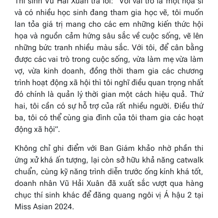
Thí sinh Vũ Hải Xuân trả lời:
“Với vai trò là một họa sĩ
và có nhiều học sinh đang tham gia học vẽ, tôi muốn
lan tỏa giá trị mang cho các em những kiến thức hội
họa và nguồn cảm hứng sâu sắc về cuộc sống, vẽ lên
những bức tranh nhiều màu sắc. Với tôi, để cân bằng
được các vai trò trong cuộc sống, vừa làm mẹ vừa làm
vợ, vừa kinh doanh, đồng thời tham gia các chương
trình hoạt động xã hội thì tôi nghĩ điều quan trọng nhất
đó chính là quản lý thời gian một cách hiệu quả. Thứ
hai, tôi cần có sự hỗ trợ của rất nhiều người. Điều thứ
ba, tôi có thể cùng gia đình của tôi tham gia các hoạt
động xã hội”.
Không chỉ ghi điểm với Ban Giám khảo nhờ phần thi
ứng xử khá ấn tượng, lại còn sở hữu khả năng catwalk
chuẩn, cùng kỹ năng trình diễn trước ống kính khá tốt,
doanh nhân Vũ Hải Xuân đã xuất sắc vượt qua hàng
chục thí sinh khác để đăng quang ngôi vị Á hậu 2 tại
Miss Asian 2024.