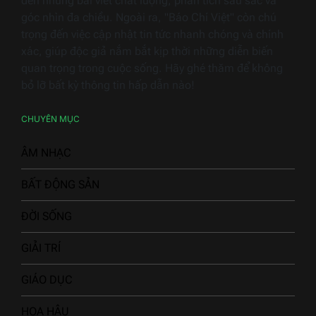
đến những bài viết chất lượng, phân tích sâu sắc và
góc nhìn đa chiều. Ngoài ra, "Báo Chí Việt" còn chú
trọng đến việc cập nhật tin tức nhanh chóng và chính
xác, giúp độc giả nắm bắt kịp thời những diễn biến
quan trọng trong cuộc sống. Hãy ghé thăm để không
bỏ lỡ bất kỳ thông tin hấp dẫn nào!
CHUYÊN MỤC
ÂM NHẠC
BẤT ĐỘNG SẢN
ĐỜI SỐNG
GIẢI TRÍ
GIÁO DỤC
HOA HẬU