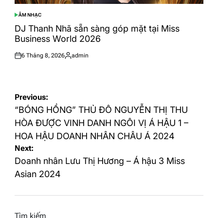
ÂM NHẠC
POSTED
IN
DJ Thanh Nhã sẵn sàng góp mặt tại Miss
Business World 2026
6 Tháng 8, 2026
admin
Posted
Posted
on
by
Điều
Previous:
hướng
“BÓNG HỒNG” THỦ ĐÔ NGUYỄN THỊ THU
bài
HÒA ĐƯỢC VINH DANH NGÔI VỊ Á HẬU 1 –
HOA HẬU DOANH NHÂN CHÂU Á 2024
viết
Next:
Doanh nhân Lưu Thị Hương – Á hậu 3 Miss
Asian 2024
Tìm kiếm